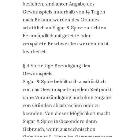
beziehen, sind unter Angabe des
Gewinnspiels innerhalb von 14 Tagen
nach Bekanntwerden des Grundes
schriftlich an Sugar & Spice zu richten.
Fernmündlich mitgeteilte oder
verspätete Beschwerden werden nicht
bearbeitet.
§ 4 Vorzeitige Beendigung des
Gewinnspiels
Sugar & Spice behält sich ausdrücklich
vor, das Gewinnspiel zu jedem Zeitpunkt
ohne Vorankündigung und ohne Angabe
von Gründen abzubrechen oder zu
beenden. Von dieser Möglichkeit macht
Sugar & Spice insbesondere dann
Gebrauch, wenn aus technischen