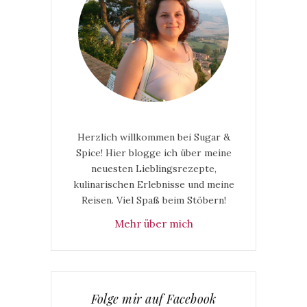
Herzlich willkommen bei Sugar &
Spice! Hier blogge ich über meine
neuesten Lieblingsrezepte,
kulinarischen Erlebnisse und meine
Reisen. Viel Spaß beim Stöbern!
Mehr über mich
Folge mir auf Facebook