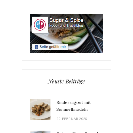
Neuste Beiträge
Rinderragout mit
Semmelknödeln
22. FEBRUAR 2020