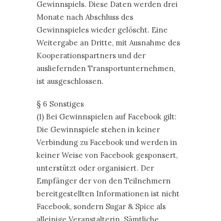
Gewinnspiels. Diese Daten werden drei
Monate nach Abschluss des
Gewinnspieles wieder gelöscht. Eine
Weitergabe an Dritte, mit Ausnahme des
Kooperationspartners und der
ausliefernden Transportunternehmen,
ist ausgeschlossen.
§ 6 Sonstiges
(1) Bei Gewinnspielen auf Facebook gilt:
Die Gewinnspiele stehen in keiner
Verbindung zu Facebook und werden in
keiner Weise von Facebook gesponsert,
unterstützt oder organisiert. Der
Empfänger der von den Teilnehmern
bereitgestellten Informationen ist nicht
Facebook, sondern Sugar & Spice als
alleinige Veranstalterin. Sämtliche