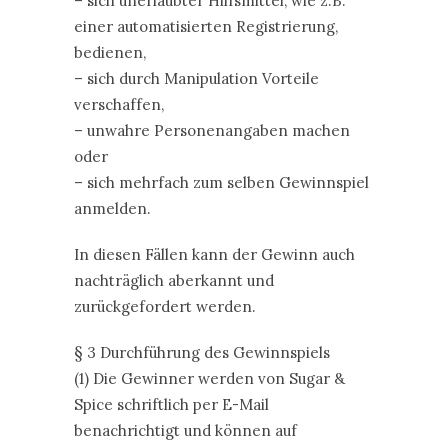
– sich unerlaubter Hilfsmittel, wie z.B.
einer automatisierten Registrierung,
bedienen,
– sich durch Manipulation Vorteile
verschaffen,
– unwahre Personenangaben machen
oder
– sich mehrfach zum selben Gewinnspiel
anmelden.
In diesen Fällen kann der Gewinn auch
nachträglich aberkannt und
zurückgefordert werden.
§ 3 Durchführung des Gewinnspiels
(1) Die Gewinner werden von Sugar &
Spice schriftlich per E-Mail
benachrichtigt und können auf