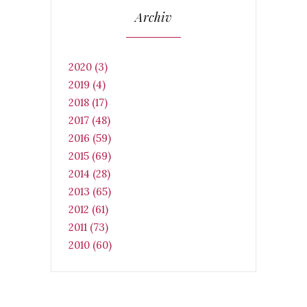
Archiv
2020 (3)
2019 (4)
2018 (17)
2017 (48)
2016 (59)
2015 (69)
2014 (28)
2013 (65)
2012 (61)
2011 (73)
2010 (60)