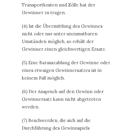
Transportkosten und Zölle hat der
Gewinner zu tragen.
(4) Ist die Übermittlung des Gewinnes
nicht oder nur unter unzumutbaren
Umständen möglich, so erhält der
Gewinner einen gleichwertigen Ersatz.
(5) Eine Barauszahlung der Gewinne oder
eines etwaigen Gewinnersatzes ist in
keinem Fall möglich.
(6) Der Anspruch auf den Gewinn oder
Gewinnersatz kann nicht abgetreten
werden.
(7) Beschwerden, die sich auf die
Durchführung des Gewinnspiels