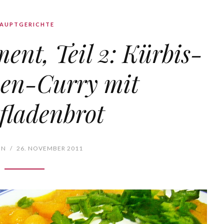
AUPTGERICHTE
nt, Teil 2: Kürbis-
ben-Curry mit
fladenbrot
EN
/
26. NOVEMBER 2011