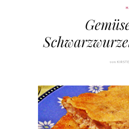
H
Gemüse
Schwarzwurze
von
KIRST