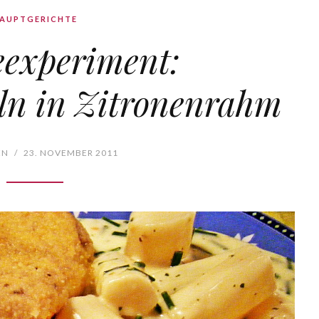
AUPTGERICHTE
experiment:
ln in Zitronenrahm
EN
/
23. NOVEMBER 2011