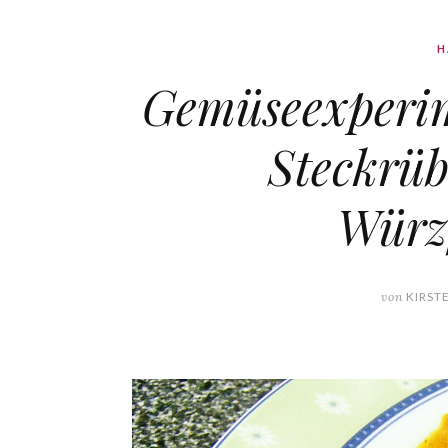
H
Gemüseexperime
Steckrü
Würz
von
KIRST