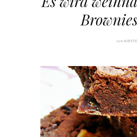
Es wird weihna
Brownies
von
KIRST