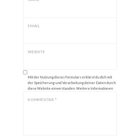
EMAIL
WEBSITE
Mit der Nutzung dieses Formulars erklärst du dich mit
der Speicherung und Verarbeitung deiner Daten durch
diese Website einverstanden. Weitere Informationen
zum Thema Datenschutz findest du unter
Datenschutz
.
KOMMENTAR
*
*