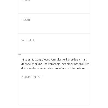
EMAIL
WEBSITE
Mit der Nutzung dieses Formulars erklärst du dich mit
der Speicherung und Verarbeitung deiner Daten durch
diese Website einverstanden. Weitere Informationen
zum Thema Datenschutz findest du unter
Datenschutz
.
KOMMENTAR
*
*