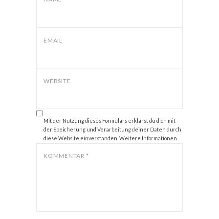
EMAIL
WEBSITE
Mit der Nutzung dieses Formulars erklärst du dich mit
der Speicherung und Verarbeitung deiner Daten durch
diese Website einverstanden. Weitere Informationen
zum Thema Datenschutz findest du unter
Datenschutz
.
KOMMENTAR
*
*