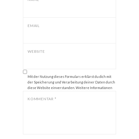
EMAIL
WEBSITE
Mit der Nutzung dieses Formulars erklärst du dich mit
der Speicherung und Verarbeitung deiner Daten durch
diese Website einverstanden. Weitere Informationen
zum Thema Datenschutz findest du unter
Datenschutz
.
KOMMENTAR
*
*