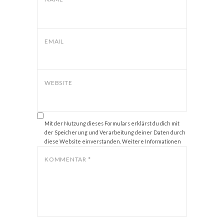
EMAIL
WEBSITE
Mit der Nutzung dieses Formulars erklärst du dich mit
der Speicherung und Verarbeitung deiner Daten durch
diese Website einverstanden. Weitere Informationen
zum Thema Datenschutz findest du unter
Datenschutz
.
KOMMENTAR
*
*