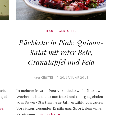
HAUPTGERICHTE
Rückkehr in Pink: Quinoa-
Salat mit roter Bete,
Granatapfel und Feta
von
KIRSTEN
/
20. JANUAR 2016
seit
In meinem letzten Post vor mittlerweile über zwei
s gut
Wochen habe ich so motiviert und energiegeladen
vom Power-Start ins neue Jahr erzählt, von guten
sen
Vorsätzen, gesunder Ernährung, Sport, dem vollen
Programm.…
weiterlesen