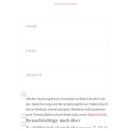
NAME
EMAIL
WEBSITE
Mit der Nutzung dieses Formulars erklärst du dich mit
der Speicherung und Verarbeitung deiner Daten durch
diese Website einverstanden. Weitere Informationen
zum Thema Datenschutz findest du unter
Datenschutz
.
Benachrichtige mich über
*
nachfolgende Kommentare via E-Mail.
Benachrichtige mich über neue