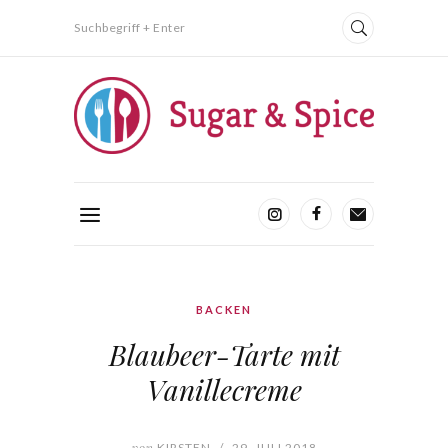
Suchbegriff + Enter
BACKEN
Blaubeer-Tarte mit
Vanillecreme
von
KIRSTEN
/
29. JULI 2018