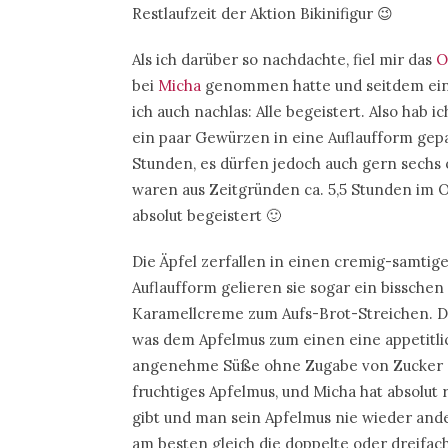
Restlaufzeit der Aktion Bikinifigur 😉
Als ich darüber so nachdachte, fiel mir das
O
bei
Micha
genommen hatte und seitdem eine
ich auch nachlas: Alle begeistert. Also ha
ein paar Gewürzen in eine Auflaufform gep
Stunden, es dürfen jedoch auch gern sechs o
waren aus Zeitgründen ca. 5,5 Stunden im O
absolut begeistert 🙂
Die Äpfel zerfallen in einen cremig-samti
Auflaufform gelieren sie sogar ein bisschen
Karamellcreme zum Aufs-Brot-Streichen. Dur
was dem Apfelmus zum einen eine appetitli
angenehme Süße ohne Zugabe von Zucker sor
fruchtiges Apfelmus, und Micha hat absolut 
gibt und man sein Apfelmus nie wieder ande
am besten gleich die doppelte oder dreifa