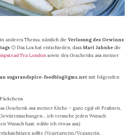
ein anderes Thema, nämlich die
Verlosung des Gewinns
tags
🙂 Das Los hat entschieden, dass
Mari Jahnke
die
mpstead Tea London
sowie des Geschenks aus meiner
 an sugarandspice-foodblog@gmx.net
mit folgenden
 Päckchens
das Geschenk aus meiner Küche – ganz egal ob Pralinen,
, Gewürzmischungen… ich versuche jeden Wunsch
len Wunsch hast, wähle ich etwas aus)
erücksichtigen sollte (Vegetarierin/Veganerin,