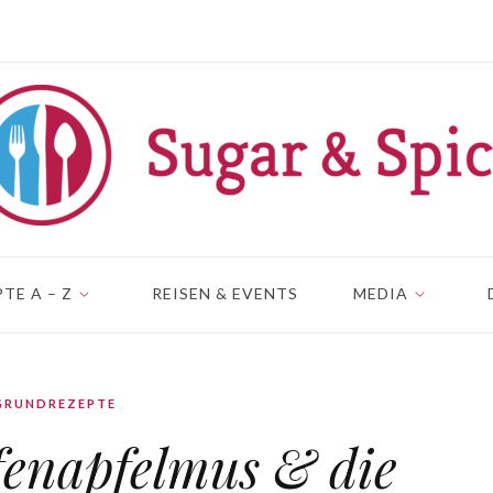
TE A – Z
REISEN & EVENTS
MEDIA
GRUNDREZEPTE
fenapfelmus & die