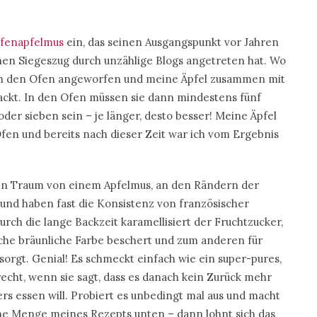
fenapfelmus
ein, das seinen Ausgangspunkt vor Jahren
n Siegeszug durch unzählige Blogs angetreten hat. Wo
b ich den Ofen angeworfen und meine Äpfel zusammen mit
ackt. In den Ofen müssen sie dann mindestens fünf
der sieben sein – je länger, desto besser! Meine Äpfel
fen und bereits nach dieser Zeit war ich vom Ergebnis
gen Traum von einem Apfelmus, an den Rändern der
 und haben fast die Konsistenz von französischer
ch die lange Backzeit karamellisiert der Fruchtzucker,
che bräunliche Farbe beschert und zum anderen für
gt. Genial! Es schmeckt einfach wie ein super-pures,
recht, wenn sie sagt, dass es danach kein Zurück mehr
rs essen will. Probiert es unbedingt mal aus und macht
che Menge meines Rezepts unten – dann lohnt sich das