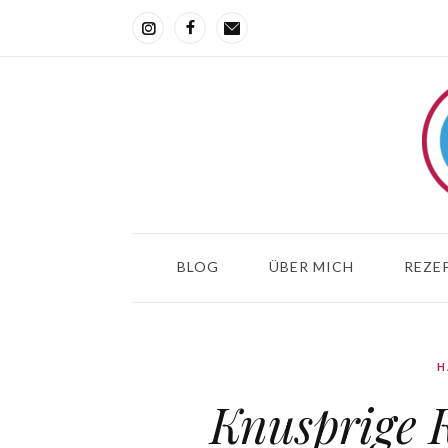
BLOG
ÜBER MICH
REZEP
H
Knusprige K