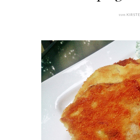
von
KIRST