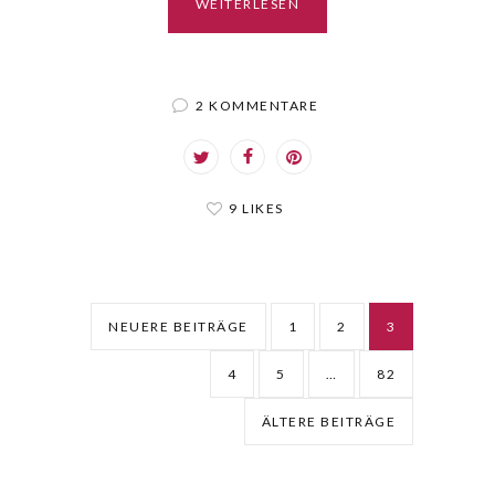
WEITERLESEN
2 KOMMENTARE
9 LIKES
NEUERE BEITRÄGE
1
2
3
4
5
…
82
ÄLTERE BEITRÄGE