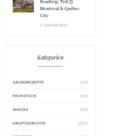
Roadtrip, Teil 2]
Montreal & Québec
City
5. JANUAR 2020
Kategorien
GRUNDREZEPTE
(14)
FRÜHSTÜCK
(25)
SNACKS
(30)
HAUPTGERICHTE
(237)