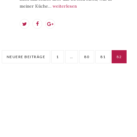
meiner Küche…
weiterlesen
NEUERE BEITRÄGE
1
…
80
81
82