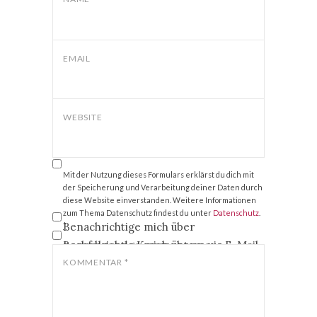
EMAIL
WEBSITE
Mit der Nutzung dieses Formulars erklärst du dich mit
der Speicherung und Verarbeitung deiner Daten durch
diese Website einverstanden. Weitere Informationen
zum Thema Datenschutz findest du unter
Datenschutz
.
Benachrichtige mich über
*
nachfolgende Kommentare via E-Mail.
Benachrichtige mich über neue
Beiträge via E-Mail.
KOMMENTAR
*