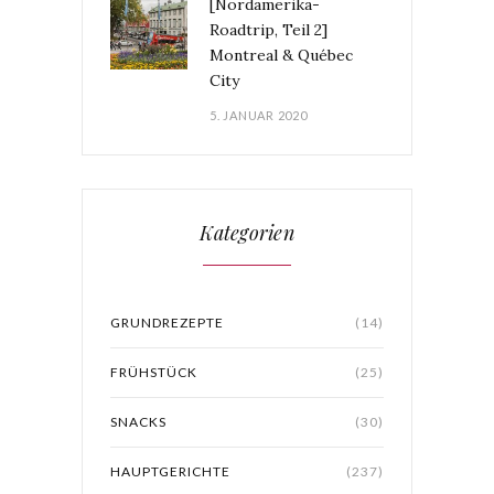
[Nordamerika-
Roadtrip, Teil 2]
Montreal & Québec
City
5. JANUAR 2020
Kategorien
GRUNDREZEPTE
(14)
FRÜHSTÜCK
(25)
SNACKS
(30)
HAUPTGERICHTE
(237)