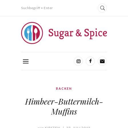
Suchbegriff + Enter
BACKEN
Himbeer-Buttermilch-
Muffins
von
KIRSTEN
/
23. JULI 2015