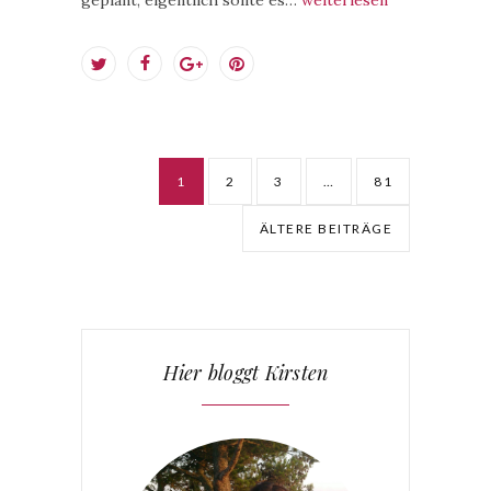
1
2
3
…
81
ÄLTERE BEITRÄGE
Hier bloggt Kirsten