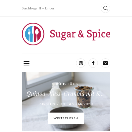
Suchbegriff + Enter
FRÜHSTÜCK
Quinoa-Nuss-Granola mit Sauerkirschen
KIRSTEN / 18. JANUAR 2020
WEITERLESEN