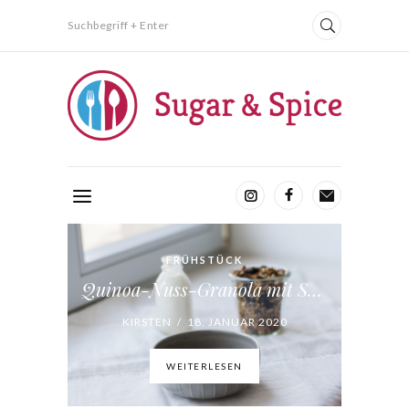
Suchbegriff + Enter
FRÜHSTÜCK
Quinoa-Nuss-Granola mit Sauerkirschen
KIRSTEN / 18. JANUAR 2020
WEITERLESEN