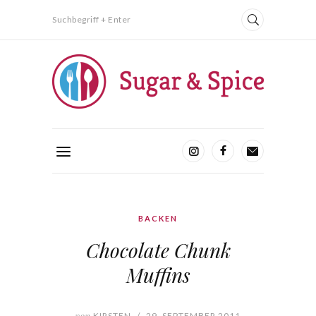
Suchbegriff + Enter
BACKEN
Chocolate Chunk
Muffins
von
KIRSTEN
/
29. SEPTEMBER 2011