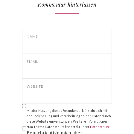
Kommentar hinterlassen
NAME
EMAIL
WEBSITE
Mit der Nutzung dieses Formulars erklärst du dich mit
der Speicherung und Verarbeitung deiner Daten durch
diese Website einverstanden. Weitere Informationen
zum Thema Datenschutz findest du unter
Datenschutz
.
Benachrichtige mich über
*