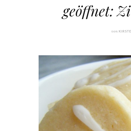
geöffnet: Z
von
KIRST