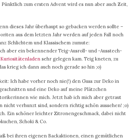
 Pünktlich zum ersten Advent wird es nun aber auch Zeit,
 denn dieses Jahr überhaupt so gebacken werden sollte –
oriten aus dem letzten Jahr werden auf jeden Fall noch
ganz Schlichtem und Klassischem zumute:
 ich aber ein bekennender Teig-Ausroll- und -Ausstech-
 Kuriositätenladen
sehr gelegen kam. Teig kneten, zu
as krieg ich dann auch noch gerade so hin ;o)
keit: Ich habe vorher noch nie(!) den Guss zur Deko in
bgeschnitten und eine Deko auf meine Plätzchen
otorikerinnen wie mich. Jetzt hab ich mich aber getraut
n nicht verhunzt sind, sondern richtig schön aussehen! ;o)
och. Ein schöner leichter Zitronengeschmack, dabei nicht
bkuchen, Schoki & Co.
 Spaß bei ihren eigenen Backaktionen, einen gemütlichen