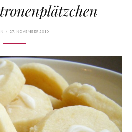
itronenplätzchen
EN
/
27. NOVEMBER 2010