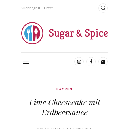
Suchbegriff + Enter
BACKEN
Lime Cheesecake mit
Erdbeersauce
von
KIRSTEN
/
19. JUNI 2011