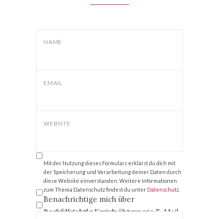
NAME
EMAIL
WEBSITE
Mit der Nutzung dieses Formulars erklärst du dich mit
der Speicherung und Verarbeitung deiner Daten durch
diese Website einverstanden. Weitere Informationen
zum Thema Datenschutz findest du unter
Datenschutz
.
Benachrichtige mich über
*
nachfolgende Kommentare via E-Mail.
Benachrichtige mich über neue