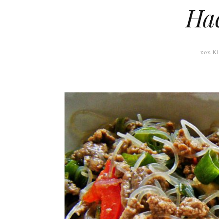
Hac
von
KI