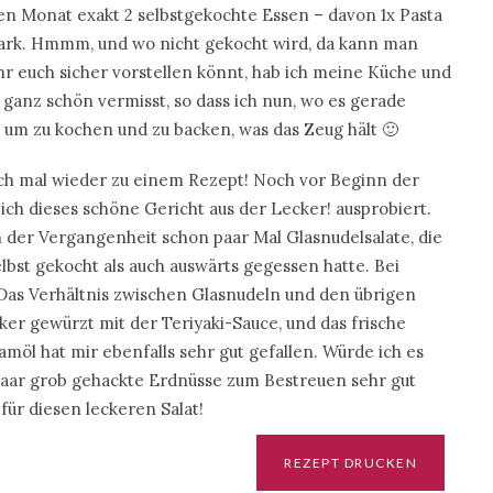
en Monat exakt 2 selbstgekochte Essen – davon 1x Pasta
uark. Hmmm, und wo nicht gekocht wird, da kann man
r euch sicher vorstellen könnt, hab ich meine Küche und
ganz schön vermisst, so dass ich nun, wo es gerade
, um zu kochen und zu backen, was das Zeug hält 🙂
ch mal wieder zu einem Rezept! Noch vor Beginn der
ich dieses schöne Gericht aus der Lecker! ausprobiert.
in der Vergangenheit schon paar Mal Glasnudelsalate, die
lbst gekocht als auch auswärts gegessen hatte. Bei
: Das Verhältnis zwischen Glasnudeln und den übrigen
cker gewürzt mit der Teriyaki-Sauce, und das frische
möl hat mir ebenfalls sehr gut gefallen. Würde ich es
paar grob gehackte Erdnüsse zum Bestreuen sehr gut
für diesen leckeren Salat!