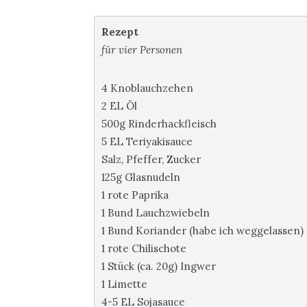
Rezept
für vier Personen
4 Knoblauchzehen
2 EL Öl
500g Rinderhackfleisch
5 EL Teriyakisauce
Salz, Pfeffer, Zucker
125g Glasnudeln
1 rote Paprika
1 Bund Lauchzwiebeln
1 Bund Koriander (habe ich weggelassen)
1 rote Chilischote
1 Stück (ca. 20g) Ingwer
1 Limette
4-5 EL Sojasauce