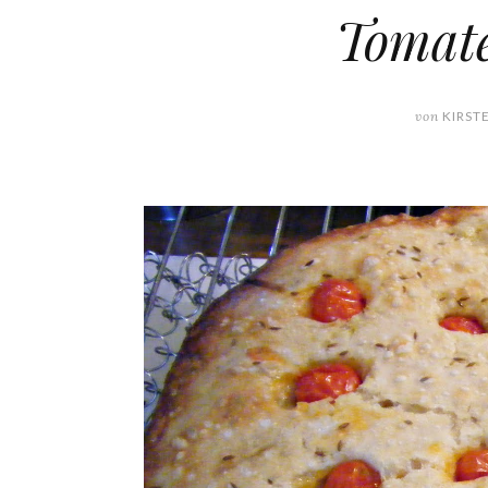
Tomat
von
KIRST