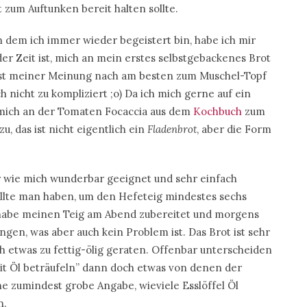
zum Auftunken bereit halten sollte.
on dem ich immer wieder begeistert bin, habe ich mir
der Zeit ist, mich an mein erstes selbstgebackenes Brot
passt meiner Meinung nach am besten zum Muschel-Topf
 nicht zu kompliziert ;o) Da ich mich gerne auf ein
h mich an der Tomaten Focaccia aus dem
Kochbuch
zum
u, das ist nicht eigentlich ein
Fladenbrot
, aber die Form
r wie mich wunderbar geeignet und sehr einfach
sollte man haben, um den Hefeteig mindestes sechs
 habe meinen Teig am Abend zubereitet und morgens
gen, was aber auch kein Problem ist. Das Brot ist sehr
h etwas zu fettig-ölig geraten. Offenbar unterscheiden
it Öl beträufeln” dann doch etwas von denen der
e zumindest grobe Angabe, wieviele Esslöffel Öl
n.