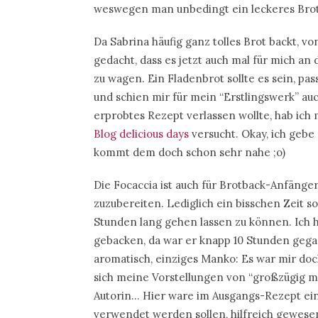
weswegen man unbedingt ein leckeres Brot 
Da Sabrina häufig ganz tolles Brot backt, v
gedacht, dass es jetzt auch mal für mich an 
zu wagen. Ein Fladenbrot sollte es sein, 
und schien mir für mein “Erstlingswerk” auch
erprobtes Rezept verlassen wollte, hab ic
Blog delicious days
versucht. Okay, ich gebe z
kommt dem doch schon sehr nahe ;o)
Die Focaccia ist auch für Brotback-Anfänge
zuzubereiten. Lediglich ein bisschen Zeit 
Stunden lang gehen lassen zu können. Ich
gebacken, da war er knapp 10 Stunden gegan
aromatisch, einziges Manko: Es war mir doc
sich meine Vorstellungen von “großzügig m
Autorin… Hier ware im Ausgangs-Rezept ein
verwendet werden sollen, hilfreich gewese