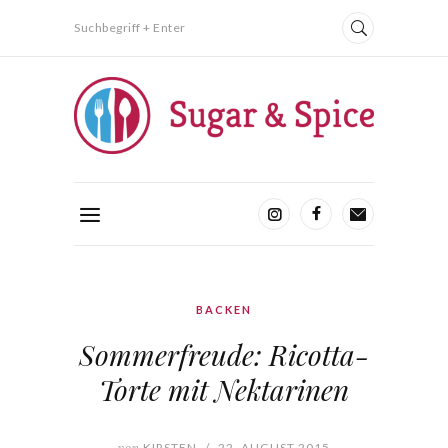
Suchbegriff + Enter
BACKEN
Sommerfreude: Ricotta-
Torte mit Nektarinen
von
KIRSTEN
/
22. AUGUST 2015