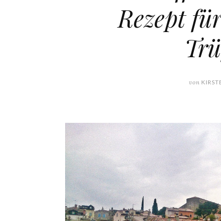
Rezept fü
Trü
von
KIRST