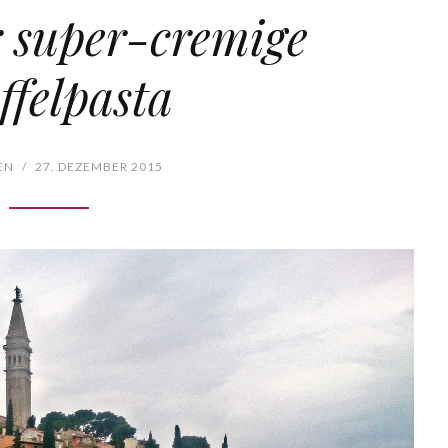
r super-cremige
ffelpasta
EN
/
27. DEZEMBER 2015