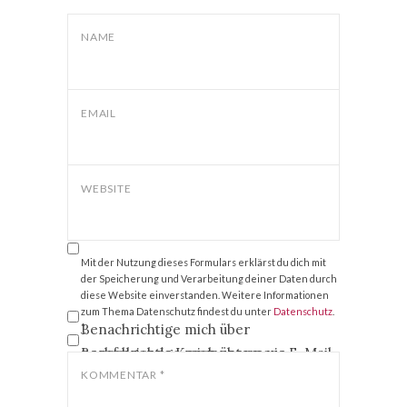
NAME
EMAIL
WEBSITE
Mit der Nutzung dieses Formulars erklärst du dich mit
der Speicherung und Verarbeitung deiner Daten durch
diese Website einverstanden. Weitere Informationen
zum Thema Datenschutz findest du unter
Datenschutz
.
Benachrichtige mich über
*
nachfolgende Kommentare via E-Mail.
Benachrichtige mich über neue
Beiträge via E-Mail.
KOMMENTAR
*