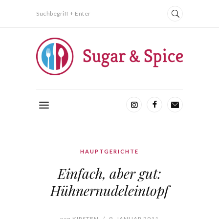
Suchbegriff + Enter
HAUPTGERICHTE
Einfach, aber gut:
Hühnernudeleintopf
von
KIRSTEN
/
9. JANUAR 2011