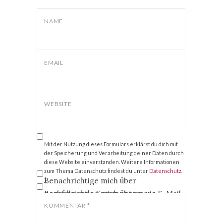
NAME
EMAIL
WEBSITE
Mit der Nutzung dieses Formulars erklärst du dich mit
der Speicherung und Verarbeitung deiner Daten durch
diese Website einverstanden. Weitere Informationen
zum Thema Datenschutz findest du unter
Datenschutz
.
Benachrichtige mich über
*
nachfolgende Kommentare via E-Mail.
Benachrichtige mich über neue
Beiträge via E-Mail.
KOMMENTAR
*