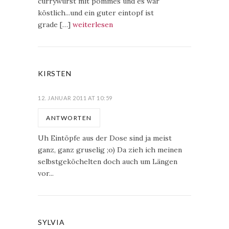
currywurst mit pommes und es war
köstlich...und ein guter eintopf ist
grade […]
weiterlesen
KIRSTEN
12. JANUAR 2011 AT 10:59
ANTWORTEN
Uh Eintöpfe aus der Dose sind ja meist
ganz, ganz gruselig ;o) Da zieh ich meinen
selbstgeköchelten doch auch um Längen
vor...
SYLVIA