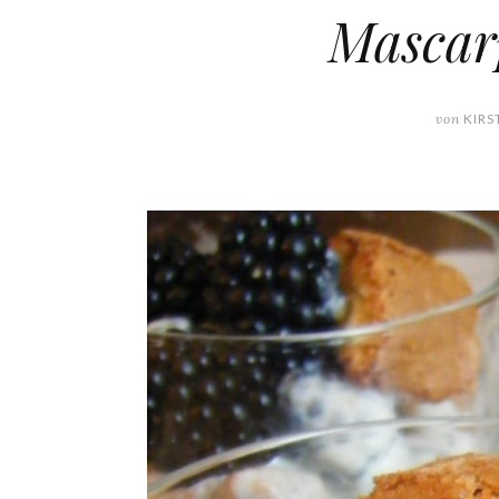
Mascar
von
KIRS