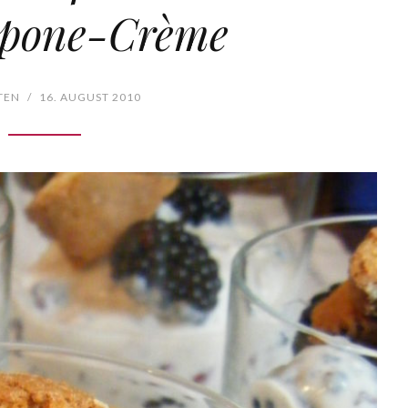
pone-Crème
TEN
/
16. AUGUST 2010