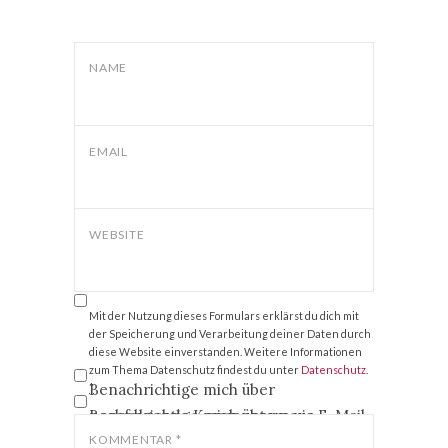
NAME
EMAIL
WEBSITE
Mit der Nutzung dieses Formulars erklärst du dich mit
der Speicherung und Verarbeitung deiner Daten durch
diese Website einverstanden. Weitere Informationen
zum Thema Datenschutz findest du unter
Datenschutz
.
Benachrichtige mich über
*
nachfolgende Kommentare via E-Mail.
Benachrichtige mich über neue
Beiträge via E-Mail.
KOMMENTAR
*