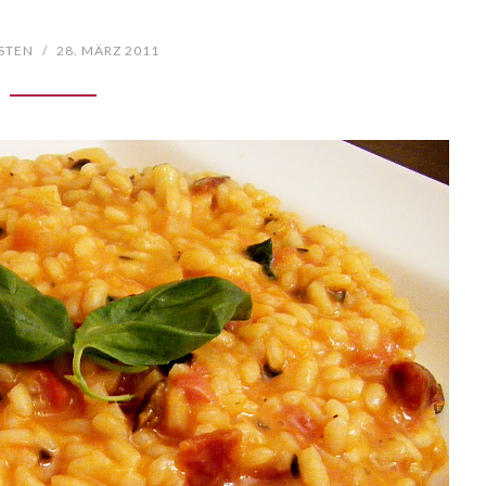
STEN
/
28. MÄRZ 2011