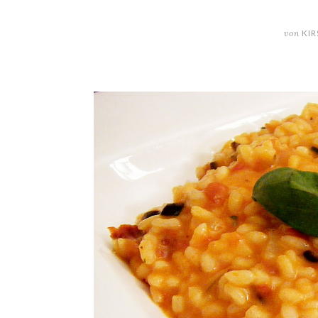
von
KIR