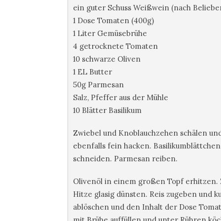
ein guter Schuss Weißwein (nach Beliebe
1 Dose Tomaten (400g)
1 Liter Gemüsebrühe
4 getrocknete Tomaten
10 schwarze Oliven
1 EL Butter
50g Parmesan
Salz, Pfeffer aus der Mühle
10 Blätter Basilikum
Zwiebel und Knoblauchzehen schälen und
ebenfalls fein hacken. Basilikumblättche
schneiden. Parmesan reiben.
Olivenöl in einem großen Topf erhitzen.
Hitze glasig dünsten. Reis zugeben und 
ablöschen und den Inhalt der Dose Toma
mit Brühe auffüllen und unter Rühren köche