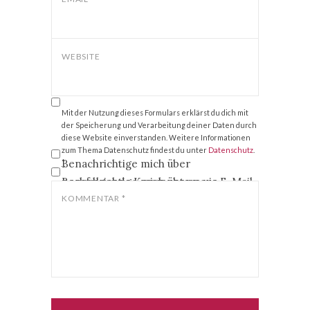
WEBSITE
Mit der Nutzung dieses Formulars erklärst du dich mit
der Speicherung und Verarbeitung deiner Daten durch
diese Website einverstanden. Weitere Informationen
zum Thema Datenschutz findest du unter
Datenschutz
.
Benachrichtige mich über
*
nachfolgende Kommentare via E-Mail.
Benachrichtige mich über neue
Beiträge via E-Mail.
KOMMENTAR
*