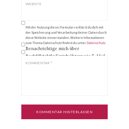
WEBSITE
Mit der Nutzung dieses Formulars erklärst du dich mit
der Speicherung und Verarbeitung deiner Daten durch
diese Website einverstanden. Weitere Informationen
zum Thema Datenschutz findest du unter
Datenschutz
.
Benachrichtige mich über
*
nachfolgende Kommentare via E-Mail.
Benachrichtige mich über neue
Beiträge via E-Mail.
KOMMENTAR
*