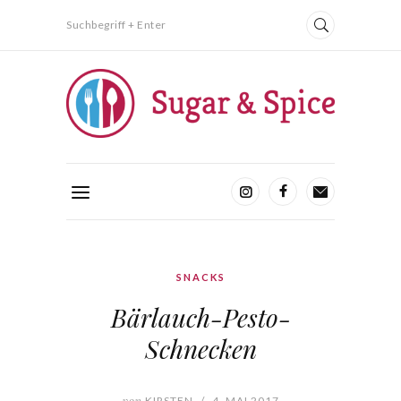
Suchbegriff + Enter
SNACKS
Bärlauch-Pesto-
Schnecken
von
KIRSTEN
/
4. MAI 2017