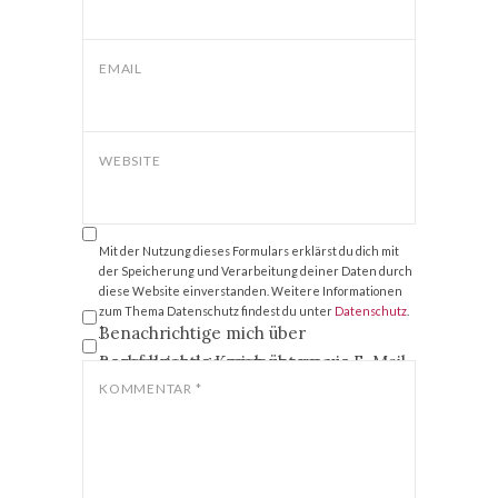
EMAIL
WEBSITE
Mit der Nutzung dieses Formulars erklärst du dich mit
der Speicherung und Verarbeitung deiner Daten durch
diese Website einverstanden. Weitere Informationen
zum Thema Datenschutz findest du unter
Datenschutz
.
Benachrichtige mich über
*
nachfolgende Kommentare via E-Mail.
Benachrichtige mich über neue
Beiträge via E-Mail.
KOMMENTAR
*