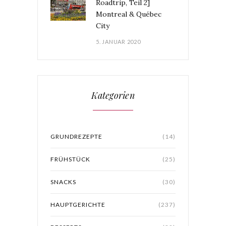
Roadtrip, Teil 2]
Montreal & Québec
City
5. JANUAR 2020
Kategorien
GRUNDREZEPTE
(14)
FRÜHSTÜCK
(25)
SNACKS
(30)
HAUPTGERICHTE
(237)