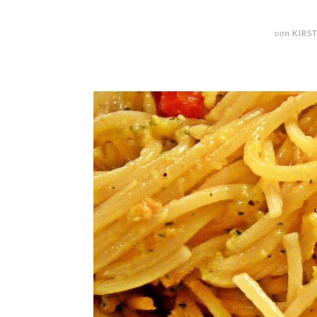
von
KIRS